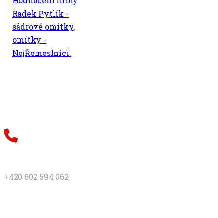
Hodnocení firmy
Radek Pytlík -
sádrové omítky,
omítky -
NejŘemeslníci.
Telefon
+420 602 594 062