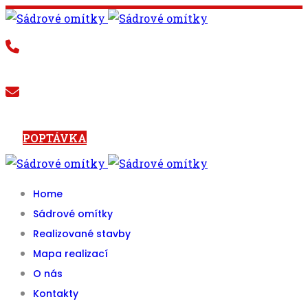
+420 602 594 062
info@radepy.cz
POPTÁVKA
Home
Sádrové omítky
Realizované stavby
Mapa realizací
O nás
Kontakty