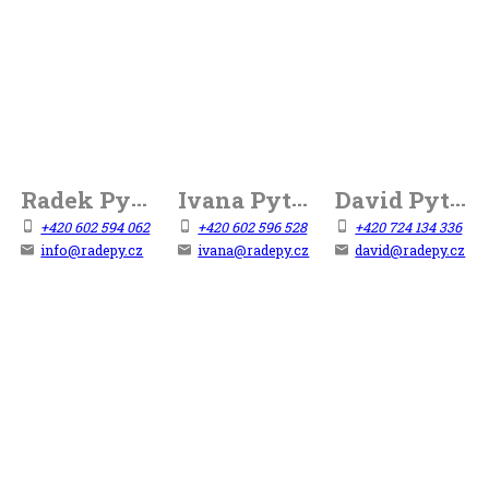
Náš tým
Radek Pytlík
Ivana Pytlíková
David Pytlík
+420 602 594 062
+420 602 596 528
+420 724 134 336
info@radepy.cz
ivana@radepy.cz
david@radepy.cz