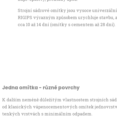
Strojní sádrové omítky jsou vysoce univerzální 
RIGIPS výrazným způsobem urychluje stavbu, a
cca 10 až 14 dní (omítky s cementem až 28 dní).
Jedna omítka - různé povrchy
K dalším neméně důležitým vlastnostem strojních sádr
od klasických vápenocementových omítek jednovrstvé a
tenkých vrstvách s minimálním odpadem.