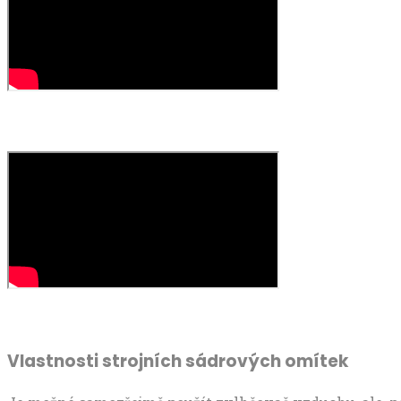
Vlastnosti strojních sádrových omítek