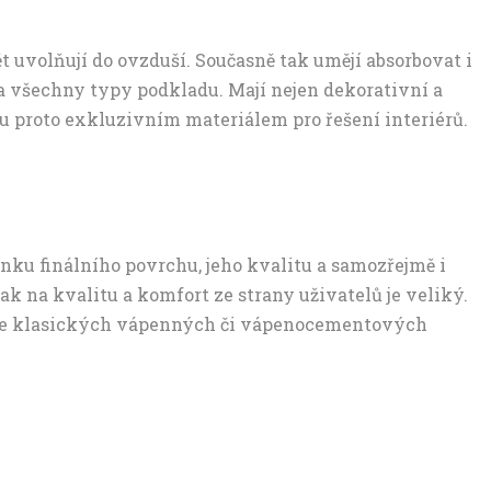
ět uvolňují do ovzduší. Současně tak umějí absorbovat i
 na všechny typy podkladu. Mají nejen dekorativní a
ou proto exkluzivním materiálem pro řešení interiérů.
nku finálního povrchu, jeho kvalitu a samozřejmě i
k na kvalitu a komfort ze strany uživatelů je veliký.
edle klasických vápenných či vápenocementových