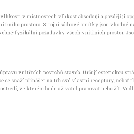
 vlhkosti v místnostech vlhkost absorbují a později ji op
 vnitřního prostoru. Strojní sádrové omítky jsou vhodné
stavebně-fyzikální požadavky všech vnitřních prostor. Js
úpravu vnitřních povrchů staveb. Určují estetickou strá
 snaží přinášet na trh své vlastní receptury, neboť tla
středí, ve kterém bude uživatel pracovat nebo žít. V