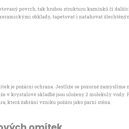
letovaný povrch, tak hrubou strukturu kamínků či další
 keramickými obklady, tapetovat i natahovat šlechtěným
ítek je požární ochrana. Jestliže se pozorně zamyslí
, že v krystalové skladbě jsou uloženy 2 molekuly vody. 
ára, která zabrání vzniku požáru jako parní stěna.
rových omítek