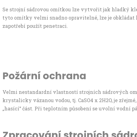
Se strojní sádrovou omítkou lze vytvořit jak hladký k
tyto omítky velmi snadno opravitelné, lze je obkládat
zapotřebí použít penetraci.
Požární ochrana
Velmi nestandardní vlastností strojních sádrových om
krystalicky vázanou vodou, tj. CaSO4 x 2H2O, je zřejmé
„hasící“ část. Při teplotním působení se uvolní vodní p
Zpracování strojních sád