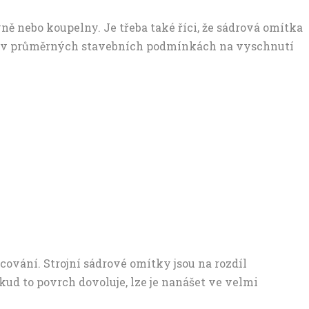
yně nebo koupelny. Je třeba také říci, že sádrová omítka
uje v průměrných stavebních podmínkách na vyschnutí
vání. Strojní sádrové omítky jsou na rozdíl
d to povrch dovoluje, lze je nanášet ve velmi