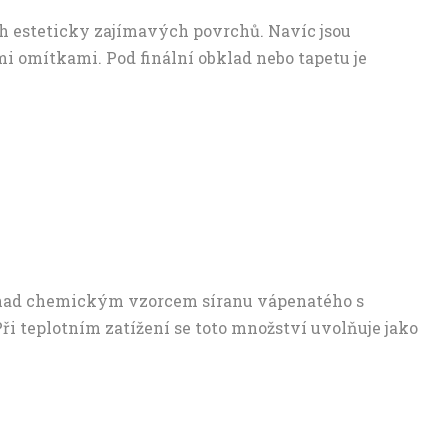
ch esteticky zajímavých povrchů. Navíc jsou
i omítkami. Pod finální obklad nebo tapetu je
me nad chemickým vzorcem síranu vápenatého s
Při teplotním zatížení se toto množství uvolňuje jako