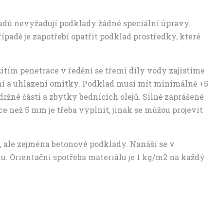
padů nevyžadují podklady žádné speciální úpravy.
adě je zapotřebí opatřit podklad prostředky, které
itím penetrace v ředění se třemi díly vody zajistíme
ní a uhlazení omítky. Podklad musí mít minimálně +5
držné části a zbytky bednících olejů. Silně zaprášené
ce než 5 mm je třeba vyplnit, jinak se můžou projevit
, ale zejména betonové podklady. Nanáší se v
. Orientační spotřeba materiálu je 1 kg/m2 na každý