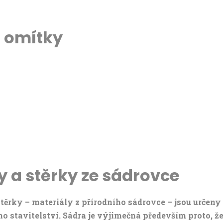
é omítky
y a stěrky ze sádrovce
těrky – materiály z přírodního sádrovce – jsou určeny
 stavitelství. Sádra je výjimečná především proto, ž