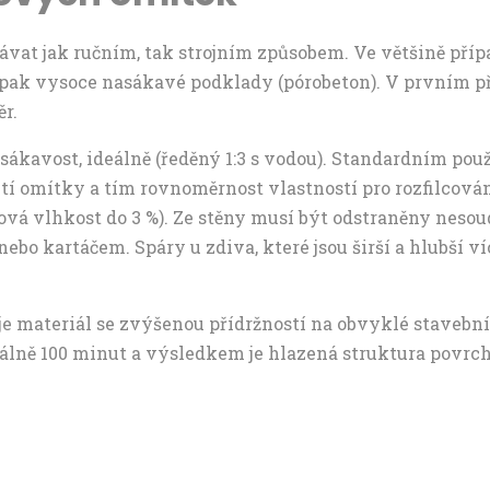
vávat jak ručním, tak strojním způsobem. Ve většině pří
ak vysoce nasákavé podklady (pórobeton). V prvním příp
r.
ákavost, ideálně (ředěný 1:3 s vodou). Standardním použ
 omítky a tím rovnoměrnost vlastností pro rozfilcová
tková vlhkost do 3 %). Ze stěny musí být odstraněny nesou
bo kartáčem. Spáry u zdiva, které jsou širší a hlubší ví
je materiál se zvýšenou přídržností na obvyklé stavební
lně 100 minut a výsledkem je hlazená struktura povrchu