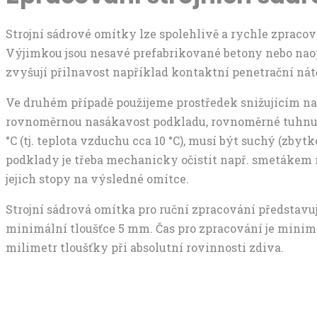
Strojní sádrové omítky lze spolehlivě a rychle zpraco
Výjimkou jsou nesavé prefabrikované betony nebo naop
zvyšují přilnavost například kontaktní penetrační nátě
Ve druhém případě použijeme prostředek snižujícím nas
rovnoměrnou nasákavost podkladu, rovnoměrné tuhnutí
°C (tj. teplota vzduchu cca 10 °C), musí být suchý (zby
podklady je třeba mechanicky očistit např. smetákem ne
jejich stopy na výsledné omítce.
Strojní sádrová omítka pro ruční zpracování představu
minimální tloušťce 5 mm. Čas pro zpracování je minimá
milimetr tloušťky při absolutní rovinnosti zdiva.