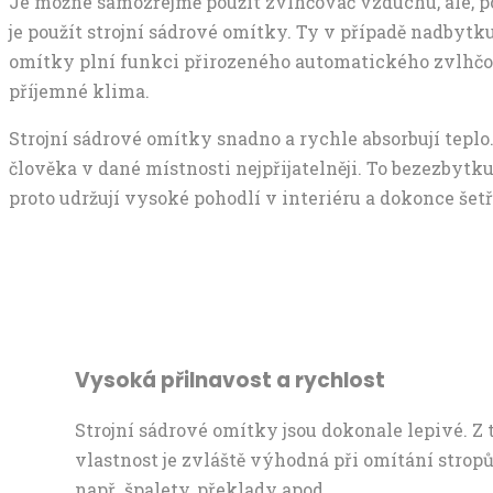
Je možné samozřejmě použít zvlhčovač vzduchu, ale, po
je použít strojní sádrové omítky. Ty v případě nadbytk
omítky plní funkci přirozeného automatického zvlhčova
příjemné klima.
Strojní sádrové omítky snadno a rychle absorbují teplo.
člověka v dané místnosti nejpřijatelněji. To bezezbytk
proto udržují vysoké pohodlí v interiéru a dokonce šetř
Vysoká přilnavost a rychlost
Strojní sádrové omítky jsou dokonale lepivé. 
vlastnost je zvláště výhodná při omítání strop
např. špalety, překlady apod.