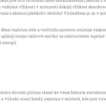
kud jste tuto informaci ještě nezaznamenali, jedním z 
u vzdušné vlhkosti v místnosti dokáží vlhkost absorbovat
če s absencí jakékoliv obsluhy! Výsledkem je, že v míst
 Mezi teplotou stěn a vnitřního prostoru existuje vzájem
u splňují strojní sádrové omítky se součinitelem tepelné
í energii.
Z těchto důvodů přilnou téměř ke všem běžným stavebním
ů a výhodu ocení každý, zejména v místech, kde jsou vys