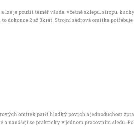
a lze je použít téměř všude, včetně sklepu, stropu, kuch
 to dokonce 2 až 3krát. Strojní sádrová omítka potřeb
ových omítek patří hladký povrch a jednoduchost zpraco
 nanášejí se prakticky v jednom pracovním sledu. Poku