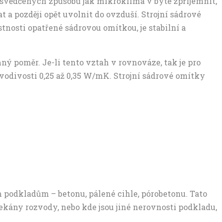
osvědčených způsobů jak mikroklima v bytě zpříjemnit,
 a později opět uvolnit do ovzduší. Strojní sádrové
nosti opatřené sádrovou omítkou, je stabilní a
ný poměr. Je-li tento vztah v rovnováze, tak je pro
 vodivosti 0,25 až 0,35 W/mK. Strojní sádrové omítky
 podkladům – betonu, pálené cihle, pórobetonu. Tato
ekány rozvody, nebo kde jsou jiné nerovnosti podkladu,