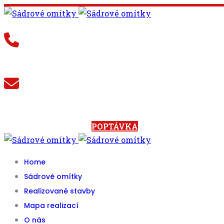
+420 602 594 062
info@radepy.cz
POPTÁVKA
Home
Sádrové omítky
Realizované stavby
Mapa realizací
O nás